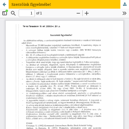
Szerzőink figyelmébe!