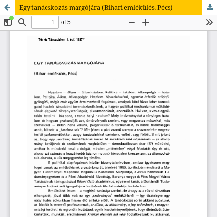
Egy tanácskozás margójára (Bihari emlékülés, Pécs)